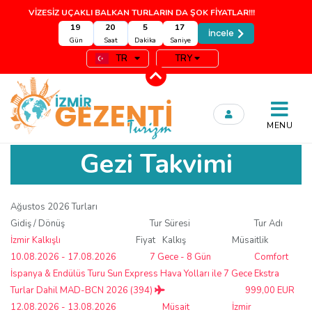
VİZESİZ UÇAKLI BALKAN TURLARIN DA ŞOK FİYATLAR!!!
19
20
5
16
İncele
Gün
Saat
Dakika
Saniye
TR
TRY
MENU
Gezi Takvimi
Ağustos 2026 Turları
Gidiş / Dönüş
Tur Süresi
Tur Adı
İzmir Kalkışlı
Fiyat
Kalkış
Müsaitlik
10.08.2026 - 17.08.2026
7 Gece - 8 Gün
Comfort
İspanya & Endülüs Turu Sun Express Hava Yolları ile 7 Gece Ekstra
Turlar Dahil MAD-BCN 2026 (394)
999,00 EUR
12.08.2026 - 13.08.2026
Müsait
İzmir