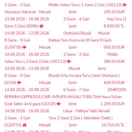
1 Gece - 2 Gün
Midilli Adası Turu ( 1 Gece 2 Gün ) (00112)
Olympos Adrasan
Müsait
İzmir
195,00 EUR
13.08.2026 - 16.08.2026
3 Gece - 4 Gün
Kaş Turu (2
Gece 3 Gün) (0086)
İzmir
8.999,00 TL
14.08.2026 - 22.08.2026
Otobüslü Büyük
Müsait
8 Gece - 9 Gün
Balkan Turu Kosovalı (8 Gece 9 Gün)
(GZNT30)
Müsait
İzmir
550,00 EUR
14.08.2026 - 16.08.2026
2 Gece - 3 Gün
Midilli
Adası Turu ( 2 Gece 3 Gün ) (00113)
280,00 EUR
14.08.2026 - 22.08.2026
Müsait
İzmir
8 Gece - 9 Gün
Büyük Orta Avrupa Turu ( İzmir Otobüslü )
(0158)
Müsait
İzmir
699,00 EUR
14.08.2026 - 20.08.2026
6 Gece - 7 Gün
İZMİR’DEN
BERNİNA EXPRESS ILE BİR AVRUPA MASALI TURU Türk Hava Yolları
Özel Seferi ile 6 gece (16318)
İzmir
1.299,00 EUR
14.08.2026 - 16.08.2026
Likya - Fethiye Tatili
Müsait
2 Gece - 3 Gün
Turu 2 Gece 3 Gün ( Aktiviteler Dahil )
(GZNT33)
Müsait
İzmir
10.750,00 TL