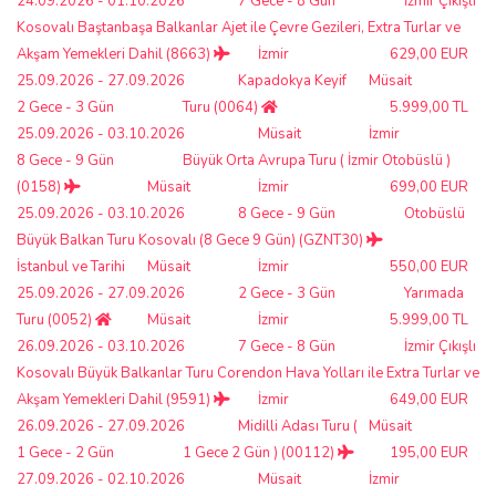
24.09.2026 - 01.10.2026
7 Gece - 8 Gün
İzmir Çıkışlı
Kosovalı Baştanbaşa Balkanlar Ajet ile Çevre Gezileri, Extra Turlar ve
Akşam Yemekleri Dahil (8663)
İzmir
629,00 EUR
25.09.2026 - 27.09.2026
Kapadokya Keyif
Müsait
2 Gece - 3 Gün
Turu (0064)
5.999,00 TL
25.09.2026 - 03.10.2026
Müsait
İzmir
8 Gece - 9 Gün
Büyük Orta Avrupa Turu ( İzmir Otobüslü )
(0158)
Müsait
İzmir
699,00 EUR
25.09.2026 - 03.10.2026
8 Gece - 9 Gün
Otobüslü
Büyük Balkan Turu Kosovalı (8 Gece 9 Gün) (GZNT30)
İstanbul ve Tarihi
Müsait
İzmir
550,00 EUR
25.09.2026 - 27.09.2026
2 Gece - 3 Gün
Yarımada
Turu (0052)
Müsait
İzmir
5.999,00 TL
26.09.2026 - 03.10.2026
7 Gece - 8 Gün
İzmir Çıkışlı
Kosovalı Büyük Balkanlar Turu Corendon Hava Yolları ile Extra Turlar ve
Akşam Yemekleri Dahil (9591)
İzmir
649,00 EUR
26.09.2026 - 27.09.2026
Midilli Adası Turu (
Müsait
1 Gece - 2 Gün
1 Gece 2 Gün ) (00112)
195,00 EUR
27.09.2026 - 02.10.2026
Müsait
İzmir