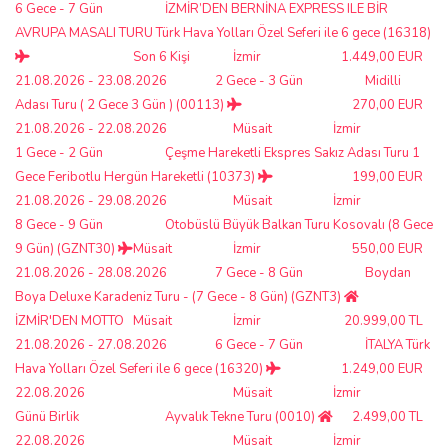
6 Gece - 7 Gün
İZMİR’DEN BERNİNA EXPRESS ILE BİR
AVRUPA MASALI TURU Türk Hava Yolları Özel Seferi ile 6 gece (16318)
Son 6 Kişi
İzmir
1.449,00 EUR
21.08.2026 - 23.08.2026
2 Gece - 3 Gün
Midilli
Adası Turu ( 2 Gece 3 Gün ) (00113)
270,00 EUR
21.08.2026 - 22.08.2026
Müsait
İzmir
1 Gece - 2 Gün
Çeşme Hareketli Ekspres Sakız Adası Turu 1
Gece Feribotlu Hergün Hareketli (10373)
199,00 EUR
21.08.2026 - 29.08.2026
Müsait
İzmir
8 Gece - 9 Gün
Otobüslü Büyük Balkan Turu Kosovalı (8 Gece
9 Gün) (GZNT30)
Müsait
İzmir
550,00 EUR
21.08.2026 - 28.08.2026
7 Gece - 8 Gün
Boydan
Boya Deluxe Karadeniz Turu - (7 Gece - 8 Gün) (GZNT3)
İZMİR'DEN MOTTO
Müsait
İzmir
20.999,00 TL
21.08.2026 - 27.08.2026
6 Gece - 7 Gün
İTALYA Türk
Hava Yolları Özel Seferi ile 6 gece (16320)
1.249,00 EUR
22.08.2026
Müsait
İzmir
Günü Birlik
Ayvalık Tekne Turu (0010)
2.499,00 TL
22.08.2026
Müsait
İzmir