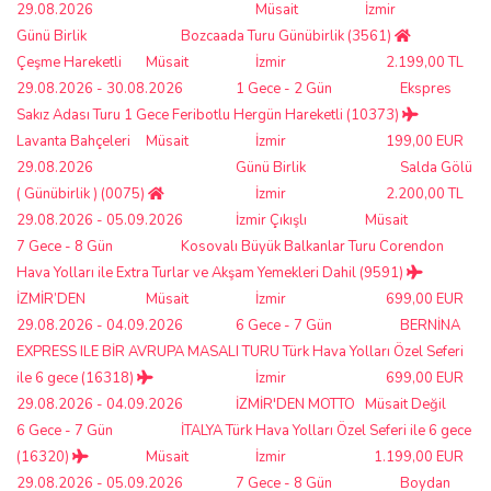
29.08.2026
Müsait
İzmir
Günü Birlik
Bozcaada Turu Günübirlik (3561)
Çeşme Hareketli
Müsait
İzmir
2.199,00 TL
29.08.2026 - 30.08.2026
1 Gece - 2 Gün
Ekspres
Sakız Adası Turu 1 Gece Feribotlu Hergün Hareketli (10373)
Lavanta Bahçeleri
Müsait
İzmir
199,00 EUR
29.08.2026
Günü Birlik
Salda Gölü
( Günübirlik ) (0075)
İzmir
2.200,00 TL
29.08.2026 - 05.09.2026
İzmir Çıkışlı
Müsait
7 Gece - 8 Gün
Kosovalı Büyük Balkanlar Turu Corendon
Hava Yolları ile Extra Turlar ve Akşam Yemekleri Dahil (9591)
İZMİR’DEN
Müsait
İzmir
699,00 EUR
29.08.2026 - 04.09.2026
6 Gece - 7 Gün
BERNİNA
EXPRESS ILE BİR AVRUPA MASALI TURU Türk Hava Yolları Özel Seferi
ile 6 gece (16318)
İzmir
699,00 EUR
29.08.2026 - 04.09.2026
İZMİR'DEN MOTTO
Müsait Değil
6 Gece - 7 Gün
İTALYA Türk Hava Yolları Özel Seferi ile 6 gece
(16320)
Müsait
İzmir
1.199,00 EUR
29.08.2026 - 05.09.2026
7 Gece - 8 Gün
Boydan