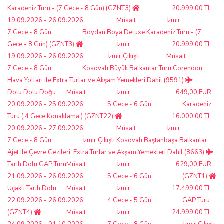
Karadeniz Turu - (7 Gece - 8 Gün) (GZNT3)
20.999,00 TL
19.09.2026 - 26.09.2026
Müsait
İzmir
7 Gece - 8 Gün
Boydan Boya Deluxe Karadeniz Turu - (7
Gece - 8 Gün) (GZNT3)
İzmir
20.999,00 TL
19.09.2026 - 26.09.2026
İzmir Çıkışlı
Müsait
7 Gece - 8 Gün
Kosovalı Büyük Balkanlar Turu Corendon
Hava Yolları ile Extra Turlar ve Akşam Yemekleri Dahil (9591)
Dolu Dolu Doğu
Müsait
İzmir
649,00 EUR
20.09.2026 - 25.09.2026
5 Gece - 6 Gün
Karadeniz
Turu ( 4 Gece Konaklama ) (GZNT22)
16.000,00 TL
20.09.2026 - 27.09.2026
Müsait
İzmir
7 Gece - 8 Gün
İzmir Çıkışlı Kosovalı Baştanbaşa Balkanlar
Ajet ile Çevre Gezileri, Extra Turlar ve Akşam Yemekleri Dahil (8663)
Tarih Dolu GAP Turu
Müsait
İzmir
629,00 EUR
21.09.2026 - 26.09.2026
5 Gece - 6 Gün
(GZNT1)
Uçaklı Tarih Dolu
Müsait
İzmir
17.499,00 TL
22.09.2026 - 26.09.2026
4 Gece - 5 Gün
GAP Turu
(GZNT4)
Müsait
İzmir
24.999,00 TL