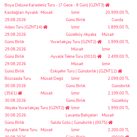
Boya Deluxe Karadeniz Turu - (7 Gece - 8 Gün) (GZNT3)
Kazdağları Ayvalık
Müsait
İzmir
20.999,00 TL
29.08.2026
Günü Birlik
Cunda
Adası Turu (GZNT14)
İzmir
1.899,00 TL
29.08.2026
Güzelköy Akyaka
Müsait
Günü Birlik
Yuvarlakçay Turu (GZNT2)
1.999,00 TL
29.08.2026
Müsait
İzmir
Günü Birlik
Ayvalık Tekne Turu (0010)
2.499,00 TL
29.08.2026
Müsait
İzmir
Günü Birlik
Eskişehir Turu ( Günübirlik ) (GZNT12)
Bozcaada Turu
Müsait Değil
İzmir
2.099,00 TL
30.08.2026
Günü Birlik
Günübirlik
(3561)
Müsait
İzmir
2.199,00 TL
30.08.2026
Günü Birlik
Güzelköy
Akyaka Yuvarlakçay Turu (GZNT2)
İzmir
1.999,00 TL
30.08.2026
Lavanta Bahçeleri
Müsait
Günü Birlik
Salda Gölü ( Günübirlik ) (0075)
Ayvalık Tekne Turu
Müsait
İzmir
2.200,00 TL