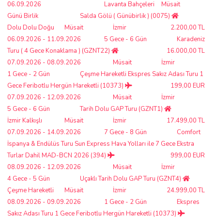
06.09.2026
Lavanta Bahçeleri
Müsait
Günü Birlik
Salda Gölü ( Günübirlik ) (0075)
Dolu Dolu Doğu
Müsait
İzmir
2.200,00 TL
06.09.2026 - 11.09.2026
5 Gece - 6 Gün
Karadeniz
Turu ( 4 Gece Konaklama ) (GZNT22)
16.000,00 TL
07.09.2026 - 08.09.2026
Müsait
İzmir
1 Gece - 2 Gün
Çeşme Hareketli Ekspres Sakız Adası Turu 1
Gece Feribotlu Hergün Hareketli (10373)
199,00 EUR
07.09.2026 - 12.09.2026
Müsait
İzmir
5 Gece - 6 Gün
Tarih Dolu GAP Turu (GZNT1)
İzmir Kalkışlı
Müsait
İzmir
17.499,00 TL
07.09.2026 - 14.09.2026
7 Gece - 8 Gün
Comfort
İspanya & Endülüs Turu Sun Express Hava Yolları ile 7 Gece Ekstra
Turlar Dahil MAD-BCN 2026 (394)
999,00 EUR
08.09.2026 - 12.09.2026
Müsait
İzmir
4 Gece - 5 Gün
Uçaklı Tarih Dolu GAP Turu (GZNT4)
Çeşme Hareketli
Müsait
İzmir
24.999,00 TL
08.09.2026 - 09.09.2026
1 Gece - 2 Gün
Ekspres
Sakız Adası Turu 1 Gece Feribotlu Hergün Hareketli (10373)