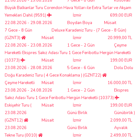
22.08.2026 - 29.08.2026
7 Gece - 8 Gün
Kosovalı
Büyük Balkanlar Turu Corendon Hava Yolları ile Extra Turlar ve Akşam
Yemekleri Dahil (9591)
İzmir
699,00 EUR
22.08.2026 - 29.08.2026
Boydan Boya
Müsait
7 Gece - 8 Gün
Deluxe Karadeniz Turu - (7 Gece - 8 Gün)
(GZNT3)
Müsait
İzmir
20.999,00 TL
22.08.2026 - 23.08.2026
1 Gece - 2 Gün
Çeşme
Hareketli Ekspres Sakız Adası Turu 1 Gece Feribotlu Hergün Hareketli
(10373)
Müsait
İzmir
199,00 EUR
23.08.2026 - 28.08.2026
5 Gece - 6 Gün
Dolu Dolu
Doğu Karadeniz Turu ( 4 Gece Konaklama ) (GZNT22)
Çeşme Hareketli
Müsait
İzmir
16.000,00 TL
23.08.2026 - 24.08.2026
1 Gece - 2 Gün
Ekspres
Sakız Adası Turu 1 Gece Feribotlu Hergün Hareketli (10373)
Eskişehir Turu (
Müsait
İzmir
199,00 EUR
23.08.2026
Günü Birlik
Günübirlik )
(GZNT12)
Müsait
İzmir
2.099,00 TL
23.08.2026
Günü Birlik
Ayvalık
Tekne Turu (0010)
İzmir
2.499,00 TL