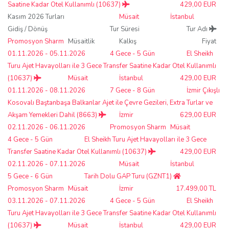
Saatine Kadar Otel Kullanımlı (10637)
429,00 EUR
Kasım 2026 Turları
Müsait
İstanbul
Gidiş / Dönüş
Tur Süresi
Tur Adı
Promosyon Sharm
Müsaitlik
Kalkış
Fiyat
01.11.2026 - 05.11.2026
4 Gece - 5 Gün
El Sheikh
Turu Ajet Havayolları ile 3 Gece Transfer Saatine Kadar Otel Kullanımlı
(10637)
Müsait
İstanbul
429,00 EUR
01.11.2026 - 08.11.2026
7 Gece - 8 Gün
İzmir Çıkışlı
Kosovalı Baştanbaşa Balkanlar Ajet ile Çevre Gezileri, Extra Turlar ve
Akşam Yemekleri Dahil (8663)
İzmir
629,00 EUR
02.11.2026 - 06.11.2026
Promosyon Sharm
Müsait
4 Gece - 5 Gün
El Sheikh Turu Ajet Havayolları ile 3 Gece
Transfer Saatine Kadar Otel Kullanımlı (10637)
429,00 EUR
02.11.2026 - 07.11.2026
Müsait
İstanbul
5 Gece - 6 Gün
Tarih Dolu GAP Turu (GZNT1)
Promosyon Sharm
Müsait
İzmir
17.499,00 TL
03.11.2026 - 07.11.2026
4 Gece - 5 Gün
El Sheikh
Turu Ajet Havayolları ile 3 Gece Transfer Saatine Kadar Otel Kullanımlı
(10637)
Müsait
İstanbul
429,00 EUR