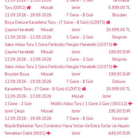
11.09.2026 - 13.09.2026
2 Gece - 3 Gün
Yarımada
Turu (0052)
Müsait
İzmir
5.999,00 TL
11.09.2026 - 18.09.2026
7 Gece - 8 Gün
Boydan
Boya Deluxe Karadeniz Turu - (7 Gece - 8 Gün) (GZNT3)
Çeşme Hareketli
Müsait
İzmir
20.999,00 TL
11.09.2026 - 12.09.2026
1 Gece - 2 Gün
Ekspres
Sakız Adası Turu 1 Gece Feribotlu Hergün Hareketli (10373)
Çeşme Hareketli
Müsait
İzmir
199,00 EUR
12.09.2026 - 13.09.2026
1 Gece - 2 Gün
Ekspres
Sakız Adası Turu 1 Gece Feribotlu Hergün Hareketli (10373)
Boydan Boya
Müsait
İzmir
199,00 EUR
12.09.2026 - 19.09.2026
7 Gece - 8 Gün
Deluxe
Karadeniz Turu - (7 Gece - 8 Gün) (GZNT3)
20.999,00 TL
12.09.2026 - 13.09.2026
Müsait
İzmir
1 Gece - 2 Gün
Midilli Adası Turu ( 1 Gece 2 Gün ) (00112)
İzmir Çıkışlı
Müsait
İzmir
195,00 EUR
12.09.2026 - 19.09.2026
7 Gece - 8 Gün
Kosovalı
Büyük Balkanlar Turu Corendon Hava Yolları ile Extra Turlar ve Akşam
Yemekleri Dahil (9591)
İzmir
649,00 EUR