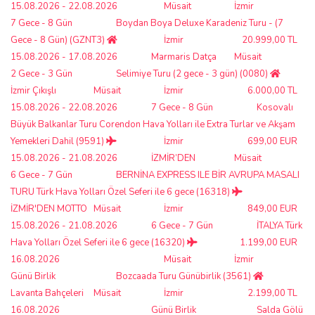
15.08.2026 - 22.08.2026
Müsait
İzmir
7 Gece - 8 Gün
Boydan Boya Deluxe Karadeniz Turu - (7
Gece - 8 Gün) (GZNT3)
İzmir
20.999,00 TL
15.08.2026 - 17.08.2026
Marmaris Datça
Müsait
2 Gece - 3 Gün
Selimiye Turu (2 gece - 3 gün) (0080)
İzmir Çıkışlı
Müsait
İzmir
6.000,00 TL
15.08.2026 - 22.08.2026
7 Gece - 8 Gün
Kosovalı
Büyük Balkanlar Turu Corendon Hava Yolları ile Extra Turlar ve Akşam
Yemekleri Dahil (9591)
İzmir
699,00 EUR
15.08.2026 - 21.08.2026
İZMİR’DEN
Müsait
6 Gece - 7 Gün
BERNİNA EXPRESS ILE BİR AVRUPA MASALI
TURU Türk Hava Yolları Özel Seferi ile 6 gece (16318)
İZMİR'DEN MOTTO
Müsait
İzmir
849,00 EUR
15.08.2026 - 21.08.2026
6 Gece - 7 Gün
İTALYA Türk
Hava Yolları Özel Seferi ile 6 gece (16320)
1.199,00 EUR
16.08.2026
Müsait
İzmir
Günü Birlik
Bozcaada Turu Günübirlik (3561)
Lavanta Bahçeleri
Müsait
İzmir
2.199,00 TL
16.08.2026
Günü Birlik
Salda Gölü