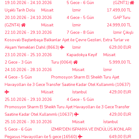
19.10.2026 - 24.10.2026
5 Gece - 6 Gün
(GZNT1)
Uçaklı Tarih Dolu
Müsait
İzmir
17.499,00 TL
20.10.2026 - 24.10.2026
4 Gece - 5 Gün
GAP Turu
(GZNT4)
Müsait
İzmir
24.999,00 TL
22.10.2026 - 29.10.2026
7 Gece - 8 Gün
İzmir Çıkışlı
Kosovalı Baştanbaşa Balkanlar Ajet ile Çevre Gezileri, Extra Turlar ve
Akşam Yemekleri Dahil (8663)
İzmir
629,00 EUR
23.10.2026 - 25.10.2026
Kapadokya Keyif
Müsait
2 Gece - 3 Gün
Turu (0064)
5.999,00 TL
24.10.2026 - 28.10.2026
Müsait
İzmir
4 Gece - 5 Gün
Promosyon Sharm El Sheikh Turu Ajet
Havayolları ile 3 Gece Transfer Saatine Kadar Otel Kullanımlı (10637)
Müsait
İstanbul
429,00 EUR
25.10.2026 - 29.10.2026
4 Gece - 5 Gün
Promosyon Sharm El Sheikh Turu Ajet Havayolları ile 3 Gece Transfer
Saatine Kadar Otel Kullanımlı (10637)
429,00 EUR
25.10.2026 - 30.10.2026
Müsait
İstanbul
5 Gece - 6 Gün
İZMİR'DEN İSPANYA VE ENDÜLÜS İKONLARI
Pegasus Havayolları ile 5 gece (16560)
649,00 EUR