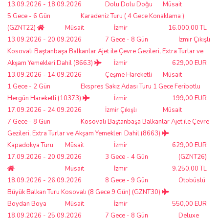
13.09.2026 - 18.09.2026
Dolu Dolu Doğu
Müsait
5 Gece - 6 Gün
Karadeniz Turu ( 4 Gece Konaklama )
(GZNT22)
Müsait
İzmir
16.000,00 TL
13.09.2026 - 20.09.2026
7 Gece - 8 Gün
İzmir Çıkışlı
Kosovalı Baştanbaşa Balkanlar Ajet ile Çevre Gezileri, Extra Turlar ve
Akşam Yemekleri Dahil (8663)
İzmir
629,00 EUR
13.09.2026 - 14.09.2026
Çeşme Hareketli
Müsait
1 Gece - 2 Gün
Ekspres Sakız Adası Turu 1 Gece Feribotlu
Hergün Hareketli (10373)
İzmir
199,00 EUR
17.09.2026 - 24.09.2026
İzmir Çıkışlı
Müsait
7 Gece - 8 Gün
Kosovalı Baştanbaşa Balkanlar Ajet ile Çevre
Gezileri, Extra Turlar ve Akşam Yemekleri Dahil (8663)
Kapadokya Turu
Müsait
İzmir
629,00 EUR
17.09.2026 - 20.09.2026
3 Gece - 4 Gün
(GZNT26)
Müsait
İzmir
9.250,00 TL
18.09.2026 - 26.09.2026
8 Gece - 9 Gün
Otobüslü
Büyük Balkan Turu Kosovalı (8 Gece 9 Gün) (GZNT30)
Boydan Boya
Müsait
İzmir
550,00 EUR
18.09.2026 - 25.09.2026
7 Gece - 8 Gün
Deluxe