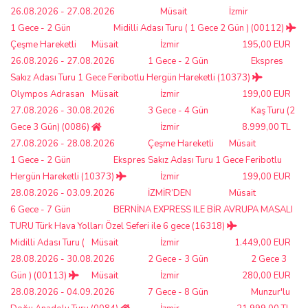
26.08.2026 - 27.08.2026
Müsait
İzmir
1 Gece - 2 Gün
Midilli Adası Turu ( 1 Gece 2 Gün ) (00112)
Çeşme Hareketli
Müsait
İzmir
195,00 EUR
26.08.2026 - 27.08.2026
1 Gece - 2 Gün
Ekspres
Sakız Adası Turu 1 Gece Feribotlu Hergün Hareketli (10373)
Olympos Adrasan
Müsait
İzmir
199,00 EUR
27.08.2026 - 30.08.2026
3 Gece - 4 Gün
Kaş Turu (2
Gece 3 Gün) (0086)
İzmir
8.999,00 TL
27.08.2026 - 28.08.2026
Çeşme Hareketli
Müsait
1 Gece - 2 Gün
Ekspres Sakız Adası Turu 1 Gece Feribotlu
Hergün Hareketli (10373)
İzmir
199,00 EUR
28.08.2026 - 03.09.2026
İZMİR’DEN
Müsait
6 Gece - 7 Gün
BERNİNA EXPRESS ILE BİR AVRUPA MASALI
TURU Türk Hava Yolları Özel Seferi ile 6 gece (16318)
Midilli Adası Turu (
Müsait
İzmir
1.449,00 EUR
28.08.2026 - 30.08.2026
2 Gece - 3 Gün
2 Gece 3
Gün ) (00113)
Müsait
İzmir
280,00 EUR
28.08.2026 - 04.09.2026
7 Gece - 8 Gün
Munzur'lu