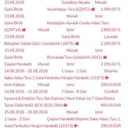
23.08.2026
Güzelköy Akyaka
Müsait
Günü Birlik
Yuvarlakçay Turu (GZNT2)
1.999,00 TL
23.08.2026
Müsait
İzmir
Günü Birlik
Kazdağları Ayvalık Cunda Adası Turu
(GZNT14)
Müsait
İzmir
1.899,00 TL
23.08.2026
Günü Birlik
Lavanta
Bahçeleri Salda Gölü ( Günübirlik ) (0075)
2.200,00 TL
23.08.2026
Müsait
İzmir
Günü Birlik
Bozcaada Turu Günübirlik (3561)
Çeşme Hareketli
Müsait
İzmir
2.199,00 TL
24.08.2026 - 25.08.2026
1 Gece - 2 Gün
Ekspres
Sakız Adası Turu 1 Gece Feribotlu Hergün Hareketli (10373)
İzmir Kalkışlı
Müsait
İzmir
199,00 EUR
24.08.2026 - 31.08.2026
7 Gece - 8 Gün
Comfort
İspanya & Endülüs Turu Sun Express Hava Yolları ile 7 Gece Ekstra
Turlar Dahil MAD-BCN 2026 (394)
999,00 EUR
25.08.2026 - 26.08.2026
Müsait
İzmir
1 Gece - 2 Gün
Çeşme Hareketli Ekspres Sakız Adası Turu 1
Gece Feribotlu Hergün Hareketli (10373)
199,00 EUR