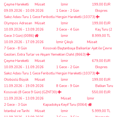
Çeşme Hareketli
Müsait
İzmir
199,00 EUR
09.09.2026 - 10.09.2026
1 Gece - 2 Gün
Ekspres
Sakız Adası Turu 1 Gece Feribotlu Hergün Hareketli (10373)
Olympos Adrasan
Müsait
İzmir
199,00 EUR
10.09.2026 - 13.09.2026
3 Gece - 4 Gün
Kaş Turu (2
Gece 3 Gün) (0086)
İzmir
8.999,00 TL
10.09.2026 - 17.09.2026
İzmir Çıkışlı
Müsait
7 Gece - 8 Gün
Kosovalı Baştanbaşa Balkanlar Ajet ile Çevre
Gezileri, Extra Turlar ve Akşam Yemekleri Dahil (8663)
Çeşme Hareketli
Müsait
İzmir
679,00 EUR
10.09.2026 - 11.09.2026
1 Gece - 2 Gün
Ekspres
Sakız Adası Turu 1 Gece Feribotlu Hergün Hareketli (10373)
Otobüslü Büyük
Müsait
İzmir
199,00 EUR
11.09.2026 - 19.09.2026
8 Gece - 9 Gün
Balkan Turu
Kosovalı (8 Gece 9 Gün) (GZNT30)
550,00 EUR
11.09.2026 - 13.09.2026
Müsait
İzmir
2 Gece - 3 Gün
Kapadokya Keyif Turu (0064)
İstanbul ve Tarihi
Müsait
İzmir
5.999,00 TL