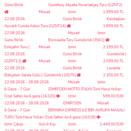
Günü Birlik
Güzelköy Akyaka Yuvarlakçay Turu (GZNT2)
Müsait
İzmir
1.999,00 TL
22.08.2026
Günü Birlik
Kazdağları
Ayvalık Cunda Adası Turu (GZNT14)
1.899,00 TL
22.08.2026
Müsait
İzmir
Günü Birlik
Bozcaada Turu Günübirlik (3561)
Eskişehir Turu (
Müsait
İzmir
2.199,00 TL
22.08.2026
Günü Birlik
Günübirlik )
(GZNT12)
Müsait
İzmir
2.099,00 TL
22.08.2026
Günü Birlik
Lavanta
Bahçeleri Salda Gölü ( Günübirlik ) (0075)
2.200,00 TL
22.08.2026 - 28.08.2026
Müsait
İzmir
6 Gece - 7 Gün
İZMİR'DEN MOTTO İTALYA Türk Hava Yolları
Özel Seferi ile 6 gece (16320)
İzmir
599,00 EUR
22.08.2026 - 28.08.2026
İZMİR’DEN
Müsait
6 Gece - 7 Gün
BERNİNA EXPRESS ILE BİR AVRUPA MASALI
TURU Türk Hava Yolları Özel Seferi ile 6 gece (16318)
İzmir Çıkışlı
Son 6 Kişi
İzmir
1.449,00 EUR