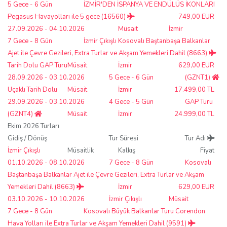
5 Gece - 6 Gün
İZMİR'DEN İSPANYA VE ENDÜLÜS İKONLARI
Pegasus Havayolları ile 5 gece (16560)
749,00 EUR
27.09.2026 - 04.10.2026
Müsait
İzmir
7 Gece - 8 Gün
İzmir Çıkışlı Kosovalı Baştanbaşa Balkanlar
Ajet ile Çevre Gezileri, Extra Turlar ve Akşam Yemekleri Dahil (8663)
Tarih Dolu GAP Turu
Müsait
İzmir
629,00 EUR
28.09.2026 - 03.10.2026
5 Gece - 6 Gün
(GZNT1)
Uçaklı Tarih Dolu
Müsait
İzmir
17.499,00 TL
29.09.2026 - 03.10.2026
4 Gece - 5 Gün
GAP Turu
(GZNT4)
Müsait
İzmir
24.999,00 TL
Ekim 2026 Turları
Gidiş / Dönüş
Tur Süresi
Tur Adı
İzmir Çıkışlı
Müsaitlik
Kalkış
Fiyat
01.10.2026 - 08.10.2026
7 Gece - 8 Gün
Kosovalı
Baştanbaşa Balkanlar Ajet ile Çevre Gezileri, Extra Turlar ve Akşam
Yemekleri Dahil (8663)
İzmir
629,00 EUR
03.10.2026 - 10.10.2026
İzmir Çıkışlı
Müsait
7 Gece - 8 Gün
Kosovalı Büyük Balkanlar Turu Corendon
Hava Yolları ile Extra Turlar ve Akşam Yemekleri Dahil (9591)