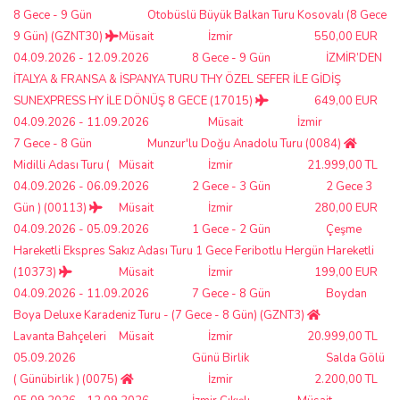
8 Gece - 9 Gün
Otobüslü Büyük Balkan Turu Kosovalı (8 Gece
9 Gün) (GZNT30)
Müsait
İzmir
550,00 EUR
04.09.2026 - 12.09.2026
8 Gece - 9 Gün
İZMİR’DEN
İTALYA & FRANSA & İSPANYA TURU THY ÖZEL SEFER İLE GİDİŞ
SUNEXPRESS HY İLE DÖNÜŞ 8 GECE (17015)
649,00 EUR
04.09.2026 - 11.09.2026
Müsait
İzmir
7 Gece - 8 Gün
Munzur'lu Doğu Anadolu Turu (0084)
Midilli Adası Turu (
Müsait
İzmir
21.999,00 TL
04.09.2026 - 06.09.2026
2 Gece - 3 Gün
2 Gece 3
Gün ) (00113)
Müsait
İzmir
280,00 EUR
04.09.2026 - 05.09.2026
1 Gece - 2 Gün
Çeşme
Hareketli Ekspres Sakız Adası Turu 1 Gece Feribotlu Hergün Hareketli
(10373)
Müsait
İzmir
199,00 EUR
04.09.2026 - 11.09.2026
7 Gece - 8 Gün
Boydan
Boya Deluxe Karadeniz Turu - (7 Gece - 8 Gün) (GZNT3)
Lavanta Bahçeleri
Müsait
İzmir
20.999,00 TL
05.09.2026
Günü Birlik
Salda Gölü
( Günübirlik ) (0075)
İzmir
2.200,00 TL