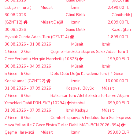
30.08.2026
Günü Birlik
(0010)
Eskişehir Turu (
Müsait
İzmir
2.499,00 TL
30.08.2026
Günü Birlik
Günübirlik )
(GZNT12)
Müsait Değil
İzmir
2.099,00 TL
30.08.2026
Günü Birlik
Kazdağları
Ayvalık Cunda Adası Turu (GZNT14)
1.899,00 TL
30.08.2026 - 31.08.2026
Müsait
İzmir
1 Gece - 2 Gün
Çeşme Hareketli Ekspres Sakız Adası Turu 1
Gece Feribotlu Hergün Hareketli (10373)
199,00 EUR
30.08.2026 - 04.09.2026
Müsait
İzmir
5 Gece - 6 Gün
Dolu Dolu Doğu Karadeniz Turu ( 4 Gece
Konaklama ) (GZNT22)
İzmir
16.000,00 TL
31.08.2026 - 07.09.2026
Kosovalı Büyük
Müsait
7 Gece - 8 Gün
Balkanlar Turu AJet ile Extra Turlar ve Akşam
Yemekleri Dahil PRN-SKP (10294)
İstanbul
699,00 EUR
31.08.2026 - 07.09.2026
İzmir Kalkışlı
Müsait
7 Gece - 8 Gün
Comfort İspanya & Endülüs Turu Sun Express
Hava Yolları ile 7 Gece Ekstra Turlar Dahil MAD-BCN 2026 (394)
Çeşme Hareketli
Müsait
İzmir
999,00 EUR