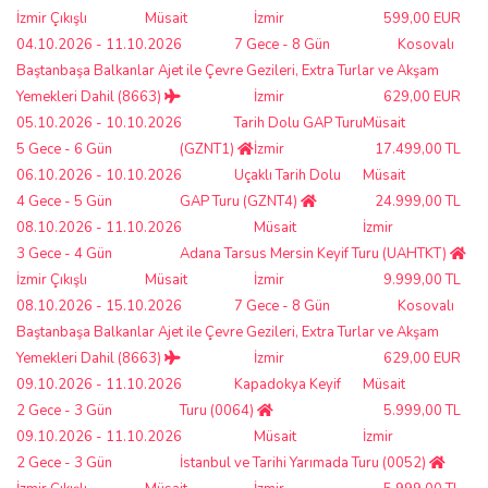
İzmir Çıkışlı
Müsait
İzmir
599,00 EUR
04.10.2026 - 11.10.2026
7 Gece - 8 Gün
Kosovalı
Baştanbaşa Balkanlar Ajet ile Çevre Gezileri, Extra Turlar ve Akşam
Yemekleri Dahil (8663)
İzmir
629,00 EUR
05.10.2026 - 10.10.2026
Tarih Dolu GAP Turu
Müsait
5 Gece - 6 Gün
(GZNT1)
İzmir
17.499,00 TL
06.10.2026 - 10.10.2026
Uçaklı Tarih Dolu
Müsait
4 Gece - 5 Gün
GAP Turu (GZNT4)
24.999,00 TL
08.10.2026 - 11.10.2026
Müsait
İzmir
3 Gece - 4 Gün
Adana Tarsus Mersin Keyif Turu (UAHTKT)
İzmir Çıkışlı
Müsait
İzmir
9.999,00 TL
08.10.2026 - 15.10.2026
7 Gece - 8 Gün
Kosovalı
Baştanbaşa Balkanlar Ajet ile Çevre Gezileri, Extra Turlar ve Akşam
Yemekleri Dahil (8663)
İzmir
629,00 EUR
09.10.2026 - 11.10.2026
Kapadokya Keyif
Müsait
2 Gece - 3 Gün
Turu (0064)
5.999,00 TL
09.10.2026 - 11.10.2026
Müsait
İzmir
2 Gece - 3 Gün
İstanbul ve Tarihi Yarımada Turu (0052)