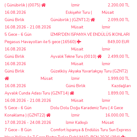
( Günübirlik ) (0075)
İzmir
2.200,00 TL
16.08.2026
Eskişehir Turu (
Müsait
Günü Birlik
Günübirlik ) (GZNT12)
2.099,00 TL
16.08.2026 - 21.08.2026
Müsait
İzmir
5 Gece - 6 Gün
İZMİR'DEN İSPANYA VE ENDÜLÜS İKONLARI
Pegasus Havayolları ile 5 gece (16560)
849,00 EUR
16.08.2026
Müsait
İzmir
Günü Birlik
Ayvalık Tekne Turu (0010)
2.499,00 TL
16.08.2026
Müsait
İzmir
Günü Birlik
Güzelköy Akyaka Yuvarlakçay Turu (GZNT2)
Müsait
İzmir
1.999,00 TL
16.08.2026
Günü Birlik
Kazdağları
Ayvalık Cunda Adası Turu (GZNT14)
1.899,00 TL
16.08.2026 - 21.08.2026
Müsait
İzmir
5 Gece - 6 Gün
Dolu Dolu Doğu Karadeniz Turu ( 4 Gece
Konaklama ) (GZNT22)
İzmir
16.000,00 TL
17.08.2026 - 24.08.2026
İzmir Kalkışlı
Müsait
7 Gece - 8 Gün
Comfort İspanya & Endülüs Turu Sun Express