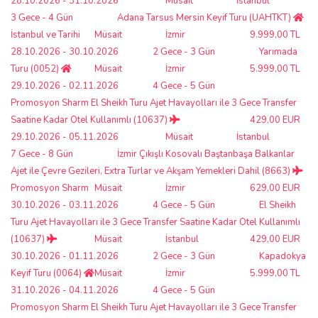
28.10.2026 - 31.10.2026
Müsait
İstanbul
3 Gece - 4 Gün
Adana Tarsus Mersin Keyif Turu (UAHTKT)
İstanbul ve Tarihi
Müsait
İzmir
9.999,00 TL
28.10.2026 - 30.10.2026
2 Gece - 3 Gün
Yarımada
Turu (0052)
Müsait
İzmir
5.999,00 TL
29.10.2026 - 02.11.2026
4 Gece - 5 Gün
Promosyon Sharm El Sheikh Turu Ajet Havayolları ile 3 Gece Transfer
Saatine Kadar Otel Kullanımlı (10637)
429,00 EUR
29.10.2026 - 05.11.2026
Müsait
İstanbul
7 Gece - 8 Gün
İzmir Çıkışlı Kosovalı Baştanbaşa Balkanlar
Ajet ile Çevre Gezileri, Extra Turlar ve Akşam Yemekleri Dahil (8663)
Promosyon Sharm
Müsait
İzmir
629,00 EUR
30.10.2026 - 03.11.2026
4 Gece - 5 Gün
El Sheikh
Turu Ajet Havayolları ile 3 Gece Transfer Saatine Kadar Otel Kullanımlı
(10637)
Müsait
İstanbul
429,00 EUR
30.10.2026 - 01.11.2026
2 Gece - 3 Gün
Kapadokya
Keyif Turu (0064)
Müsait
İzmir
5.999,00 TL
31.10.2026 - 04.11.2026
4 Gece - 5 Gün
Promosyon Sharm El Sheikh Turu Ajet Havayolları ile 3 Gece Transfer