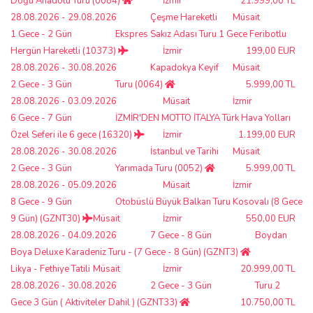
Doğu Anadolu Turu (0084)
İzmir
21.999,00 TL
28.08.2026 - 29.08.2026
Çeşme Hareketli
Müsait
1 Gece - 2 Gün
Ekspres Sakız Adası Turu 1 Gece Feribotlu
Hergün Hareketli (10373)
İzmir
199,00 EUR
28.08.2026 - 30.08.2026
Kapadokya Keyif
Müsait
2 Gece - 3 Gün
Turu (0064)
5.999,00 TL
28.08.2026 - 03.09.2026
Müsait
İzmir
6 Gece - 7 Gün
İZMİR'DEN MOTTO İTALYA Türk Hava Yolları
Özel Seferi ile 6 gece (16320)
İzmir
1.199,00 EUR
28.08.2026 - 30.08.2026
İstanbul ve Tarihi
Müsait
2 Gece - 3 Gün
Yarımada Turu (0052)
5.999,00 TL
28.08.2026 - 05.09.2026
Müsait
İzmir
8 Gece - 9 Gün
Otobüslü Büyük Balkan Turu Kosovalı (8 Gece
9 Gün) (GZNT30)
Müsait
İzmir
550,00 EUR
28.08.2026 - 04.09.2026
7 Gece - 8 Gün
Boydan
Boya Deluxe Karadeniz Turu - (7 Gece - 8 Gün) (GZNT3)
Likya - Fethiye Tatili
Müsait
İzmir
20.999,00 TL
28.08.2026 - 30.08.2026
2 Gece - 3 Gün
Turu 2
Gece 3 Gün ( Aktiviteler Dahil ) (GZNT33)
10.750,00 TL