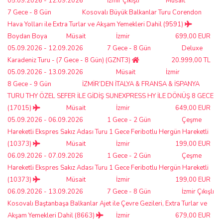
05.09.2026 - 12.09.2026
İzmir Çıkışlı
Müsait
7 Gece - 8 Gün
Kosovalı Büyük Balkanlar Turu Corendon
Hava Yolları ile Extra Turlar ve Akşam Yemekleri Dahil (9591)
Boydan Boya
Müsait
İzmir
699,00 EUR
05.09.2026 - 12.09.2026
7 Gece - 8 Gün
Deluxe
Karadeniz Turu - (7 Gece - 8 Gün) (GZNT3)
20.999,00 TL
05.09.2026 - 13.09.2026
Müsait
İzmir
8 Gece - 9 Gün
İZMİR’DEN İTALYA & FRANSA & İSPANYA
TURU THY ÖZEL SEFER İLE GİDİŞ SUNEXPRESS HY İLE DÖNÜŞ 8 GECE
(17015)
Müsait
İzmir
649,00 EUR
05.09.2026 - 06.09.2026
1 Gece - 2 Gün
Çeşme
Hareketli Ekspres Sakız Adası Turu 1 Gece Feribotlu Hergün Hareketli
(10373)
Müsait
İzmir
199,00 EUR
06.09.2026 - 07.09.2026
1 Gece - 2 Gün
Çeşme
Hareketli Ekspres Sakız Adası Turu 1 Gece Feribotlu Hergün Hareketli
(10373)
Müsait
İzmir
199,00 EUR
06.09.2026 - 13.09.2026
7 Gece - 8 Gün
İzmir Çıkışlı
Kosovalı Baştanbaşa Balkanlar Ajet ile Çevre Gezileri, Extra Turlar ve
Akşam Yemekleri Dahil (8663)
İzmir
679,00 EUR