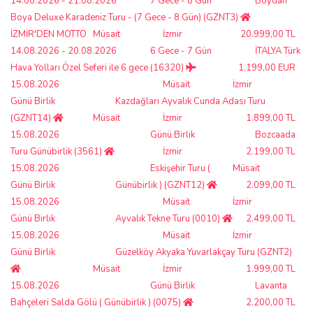
14.08.2026 - 21.08.2026
7 Gece - 8 Gün
Boydan
Boya Deluxe Karadeniz Turu - (7 Gece - 8 Gün) (GZNT3)
İZMİR'DEN MOTTO
Müsait
İzmir
20.999,00 TL
14.08.2026 - 20.08.2026
6 Gece - 7 Gün
İTALYA Türk
Hava Yolları Özel Seferi ile 6 gece (16320)
1.199,00 EUR
15.08.2026
Müsait
İzmir
Günü Birlik
Kazdağları Ayvalık Cunda Adası Turu
(GZNT14)
Müsait
İzmir
1.899,00 TL
15.08.2026
Günü Birlik
Bozcaada
Turu Günübirlik (3561)
İzmir
2.199,00 TL
15.08.2026
Eskişehir Turu (
Müsait
Günü Birlik
Günübirlik ) (GZNT12)
2.099,00 TL
15.08.2026
Müsait
İzmir
Günü Birlik
Ayvalık Tekne Turu (0010)
2.499,00 TL
15.08.2026
Müsait
İzmir
Günü Birlik
Güzelköy Akyaka Yuvarlakçay Turu (GZNT2)
Müsait
İzmir
1.999,00 TL
15.08.2026
Günü Birlik
Lavanta
Bahçeleri Salda Gölü ( Günübirlik ) (0075)
2.200,00 TL