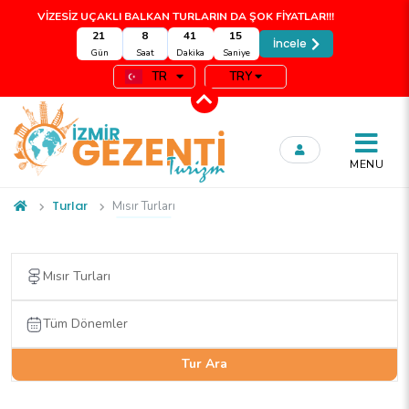
VİZESİZ UÇAKLI BALKAN TURLARIN DA ŞOK FİYATLAR!!!
21
8
41
14
İncele
Gün
Saat
Dakika
Saniye
TR
TRY
MENU
Turlar
Mısır Turları
Tur Ara