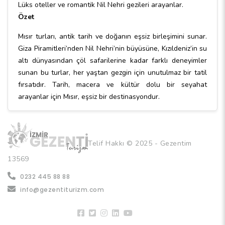
Lüks oteller ve romantik Nil Nehri gezileri arayanlar.
Özet
Mısır turları, antik tarih ve doğanın eşsiz birleşimini sunar.
Giza Piramitleri’nden Nil Nehri’nin büyüsüne, Kızıldeniz’in su
altı dünyasından çöl safarilerine kadar farklı deneyimler
sunan bu turlar, her yaştan gezgin için unutulmaz bir tatil
fırsatıdır. Tarih, macera ve kültür dolu bir seyahat
arayanlar için Mısır, eşsiz bir destinasyondur.
Telif Hakkı © 2025 - Gezentim
13569
0232 445 88 88
info@gezentiturizm.com