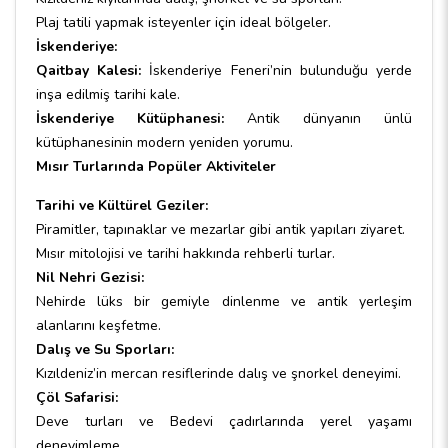
Plaj tatili yapmak isteyenler için ideal bölgeler.
İskenderiye:
Qaitbay Kalesi:
İskenderiye Feneri’nin bulunduğu yerde
inşa edilmiş tarihi kale.
İskenderiye Kütüphanesi:
Antik dünyanın ünlü
kütüphanesinin modern yeniden yorumu.
Mısır Turlarında Popüler Aktiviteler
Tarihi ve Kültürel Geziler:
Piramitler, tapınaklar ve mezarlar gibi antik yapıları ziyaret.
Mısır mitolojisi ve tarihi hakkında rehberli turlar.
Nil Nehri Gezisi:
Nehirde lüks bir gemiyle dinlenme ve antik yerleşim
alanlarını keşfetme.
Dalış ve Su Sporları:
Kızıldeniz’in mercan resiflerinde dalış ve şnorkel deneyimi.
Çöl Safarisi:
Deve turları ve Bedevi çadırlarında yerel yaşamı
deneyimleme.