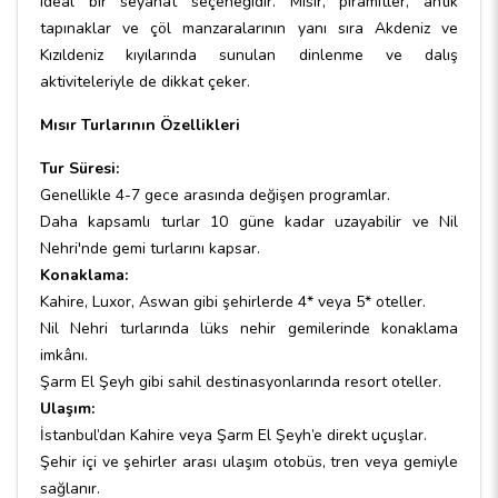
ideal bir seyahat seçeneğidir. Mısır, piramitler, antik
tapınaklar ve çöl manzaralarının yanı sıra Akdeniz ve
Kızıldeniz kıyılarında sunulan dinlenme ve dalış
aktiviteleriyle de dikkat çeker.
Mısır Turlarının Özellikleri
Tur Süresi:
Genellikle 4-7 gece arasında değişen programlar.
Daha kapsamlı turlar 10 güne kadar uzayabilir ve Nil
Nehri'nde gemi turlarını kapsar.
Konaklama:
Kahire, Luxor, Aswan gibi şehirlerde 4* veya 5* oteller.
Nil Nehri turlarında lüks nehir gemilerinde konaklama
imkânı.
Şarm El Şeyh gibi sahil destinasyonlarında resort oteller.
Ulaşım:
İstanbul’dan Kahire veya Şarm El Şeyh’e direkt uçuşlar.
Şehir içi ve şehirler arası ulaşım otobüs, tren veya gemiyle
sağlanır.