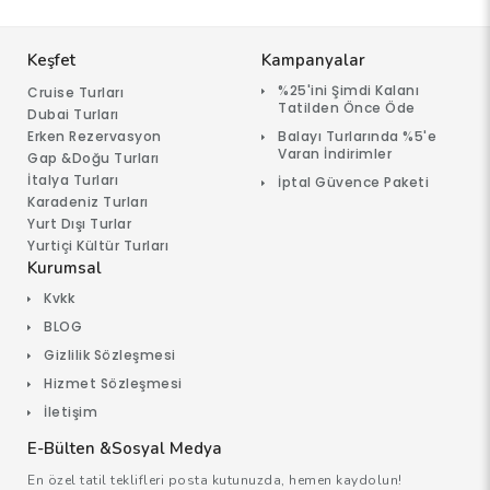
Keşfet
Kampanyalar
%25'ini Şimdi Kalanı
Cruise Turları
Tatilden Önce Öde
Dubai Turları
Erken Rezervasyon
Balayı Turlarında %5'e
Varan İndirimler
Gap &Doğu Turları
İtalya Turları
İptal Güvence Paketi
Karadeniz Turları
Yurt Dışı Turlar
Yurtiçi Kültür Turları
Kurumsal
Kvkk
BLOG
Gizlilik Sözleşmesi
Hizmet Sözleşmesi
İletişim
E-Bülten &Sosyal Medya
En özel tatil teklifleri posta kutunuzda, hemen kaydolun!