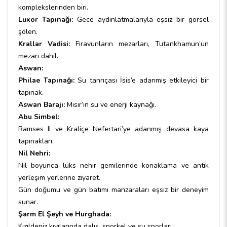
komplekslerinden biri.
Luxor Tapınağı:
Gece aydınlatmalarıyla eşsiz bir görsel
şölen.
Krallar Vadisi:
Firavunların mezarları, Tutankhamun’un
mezarı dahil.
Aswan:
Philae Tapınağı:
Su tanrıçası İsis’e adanmış etkileyici bir
tapınak.
Aswan Barajı:
Mısır’ın su ve enerji kaynağı.
Abu Simbel:
Ramses II ve Kraliçe Nefertari’ye adanmış devasa kaya
tapınakları.
Nil Nehri:
Nil boyunca lüks nehir gemilerinde konaklama ve antik
yerleşim yerlerine ziyaret.
Gün doğumu ve gün batımı manzaraları eşsiz bir deneyim
sunar.
Şarm El Şeyh ve Hurghada:
Kızıldeniz kıyılarında dalış, şnorkel ve su sporları.