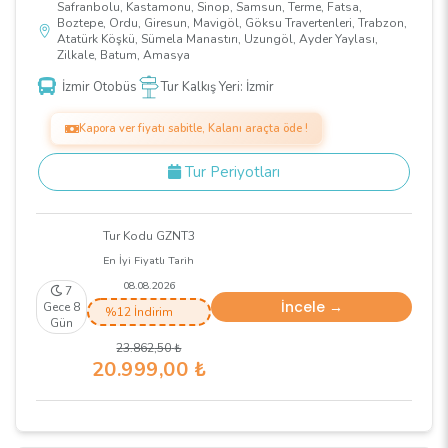
Safranbolu, Kastamonu, Sinop, Samsun, Terme, Fatsa,
Boztepe, Ordu, Giresun, Mavigöl, Göksu Travertenleri, Trabzon,
Atatürk Köşkü, Sümela Manastırı, Uzungöl, Ayder Yaylası,
Zilkale, Batum, Amasya
İzmir Otobüs
Tur Kalkış Yeri: İzmir
Kapora ver fiyatı sabitle, Kalanı araçta öde !
Tur Periyotları
Tur Kodu GZNT3
En İyi Fiyatlı Tarih
08.08.2026
7
İncele →
Gece 8
%12 İndirim
Gün
23.862
,50
₺
20.999
,00
₺