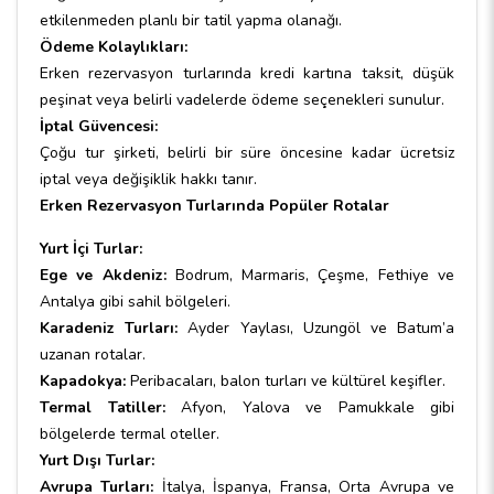
etkilenmeden planlı bir tatil yapma olanağı.
Ödeme Kolaylıkları:
Erken rezervasyon turlarında kredi kartına taksit, düşük
peşinat veya belirli vadelerde ödeme seçenekleri sunulur.
İptal Güvencesi:
Çoğu tur şirketi, belirli bir süre öncesine kadar ücretsiz
iptal veya değişiklik hakkı tanır.
Erken Rezervasyon Turlarında Popüler Rotalar
Yurt İçi Turlar:
Ege ve Akdeniz:
Bodrum, Marmaris, Çeşme, Fethiye ve
Antalya gibi sahil bölgeleri.
Karadeniz Turları:
Ayder Yaylası, Uzungöl ve Batum’a
uzanan rotalar.
Kapadokya:
Peribacaları, balon turları ve kültürel keşifler.
Termal Tatiller:
Afyon, Yalova ve Pamukkale gibi
bölgelerde termal oteller.
Yurt Dışı Turlar:
Avrupa Turları:
İtalya, İspanya, Fransa, Orta Avrupa ve