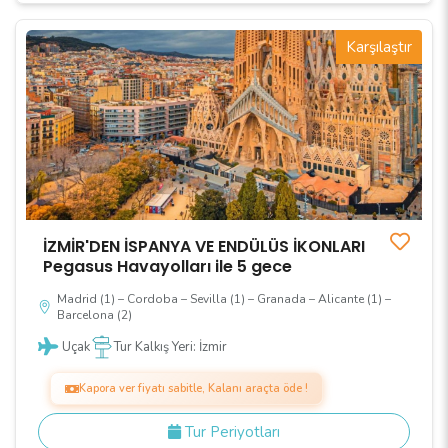
Karşılaştır
İZMİR'DEN İSPANYA VE ENDÜLÜS İKONLARI
Pegasus Havayolları ile 5 gece
Madrid (1) – Cordoba – Sevilla (1) – Granada – Alicante (1) –
Barcelona (2)
Uçak
Tur Kalkış Yeri: İzmir
Kapora ver fiyatı sabitle, Kalanı araçta öde !
Tur Periyotları