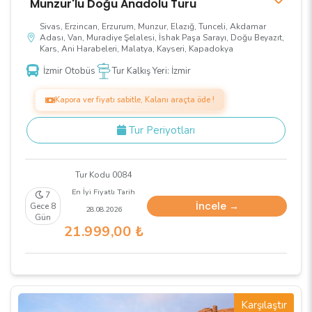
Munzur'lu Doğu Anadolu Turu
Sivas, Erzincan, Erzurum, Munzur, Elazığ, Tunceli, Akdamar
Adası, Van, Muradiye Şelalesi, İshak Paşa Sarayı, Doğu Beyazıt,
Kars, Ani Harabeleri, Malatya, Kayseri, Kapadokya
İzmir Otobüs
Tur Kalkış Yeri: İzmir
Kapora ver fiyatı sabitle, Kalanı araçta öde !
Tur Periyotları
Tur Kodu 0084
En İyi Fiyatlı Tarih
7
İncele →
Gece 8
28.08.2026
Gün
21.999
,00
₺
Karşılaştır