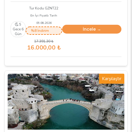
Tur Kodu GZNT22
En İyi Fiyatlı Tarih
09.08.2026
5
İncele →
Gece 6
%8 İndirim
Gün
17.391
,30
₺
16.000
,00
₺
Karşılaştır