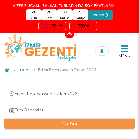
VİZESİZ UÇAKLI BALKAN TURLARIN DA ŞOK FİYATLAR!!!
21
20
33
8
İncele
Gün
Saat
Dakika
Saniye
TR
TRY
MENU
Turlar
Erken Rezervasyon Turları 2026
Tur Ara