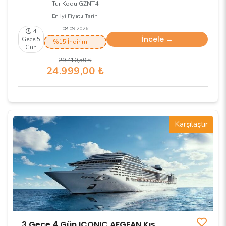
Tur Kodu GZNT4
En İyi Fiyatlı Tarih
08.09.2026
4
İncele →
Gece 5
%15 İndirim
Gün
29.410
,59
₺
24.999
,00
₺
Karşılaştır
3 Gece 4 Gün ICONIC AEGEAN Kış