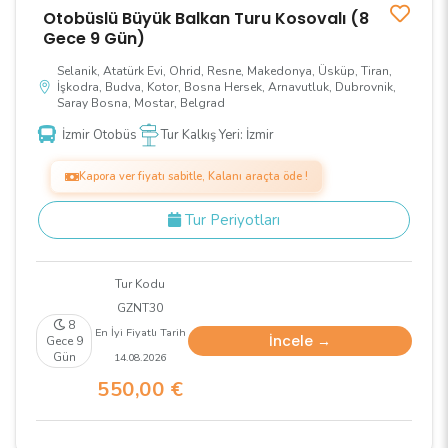
Otobüslü Büyük Balkan Turu Kosovalı (8
Gece 9 Gün)
Selanik, Atatürk Evi, Ohrid, Resne, Makedonya, Üsküp, Tiran,
İşkodra, Budva, Kotor, Bosna Hersek, Arnavutluk, Dubrovnik,
Saray Bosna, Mostar, Belgrad
İzmir Otobüs
Tur Kalkış Yeri: İzmir
Kapora ver fiyatı sabitle, Kalanı araçta öde !
Tur Periyotları
Tur Kodu
GZNT30
8
En İyi Fiyatlı Tarih
İncele →
Gece 9
Gün
14.08.2026
550
,00
€