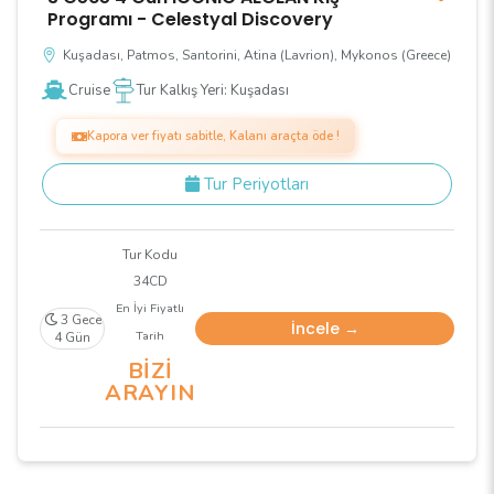
Programı - Celestyal Discovery
Kuşadası, Patmos, Santorini, Atina (Lavrion), Mykonos (Greece)
Cruise
Tur Kalkış Yeri: Kuşadası
Kapora ver fiyatı sabitle, Kalanı araçta öde !
Tur Periyotları
Tur Kodu
34CD
En İyi Fiyatlı
3 Gece
İncele →
Tarih
4 Gün
BİZİ
ARAYIN