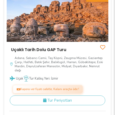
Uçaklı Tarih Dolu GAP Turu
Adana, Sabancı Camii, Taş Köprü, Zeugma Müzesi, Gaziantep
Çarşı, Halfeti, Batık Şehir, Balıklıgöl, Harran, Göbeklitepe, Eski
Mardin, Deyrulzaferan Manastırı, Midyat, Dıyarbakır, Nemrut
dağı
Uçak
Tur Kalkış Yeri: İzmir
Kapora ver fiyatı sabitle, Kalanı araçta öde !
Tur Periyotları