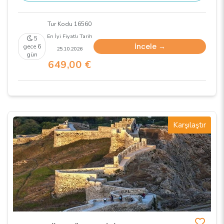
Tur Kodu 16560
En İyi Fiyatlı Tarih
5
İncele →
gece 6
25.10.2026
gün
649
,00
€
Karşılaştır