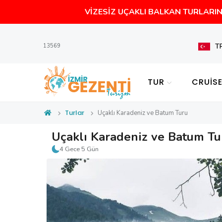
VİZESİZ UÇAKLI BALKAN TURLARIN 
T
13569
TUR
CRUİS
Turlar
Uçaklı Karadeniz ve Batum Turu
Uçaklı Karadeniz ve Batum T
4 Gece 5 Gün