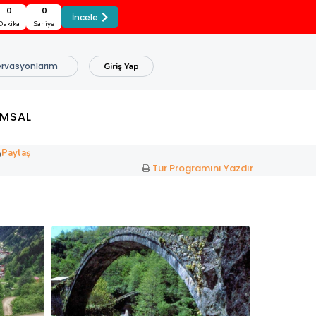
59
59
İncele
Dakika
Saniye
rvasyonlarım
Giriş Yap
MSAL
Paylaş
Tur Programını Yazdır