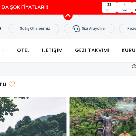
23
3
DA ŞOK FİYATLAR!!!
Gün
Saat
R
Satış Ofislerimiz
Sizi Arayalım
Reze
E
OTEL
İLETİŞİM
GEZI TAKVIMI
KURU
uru