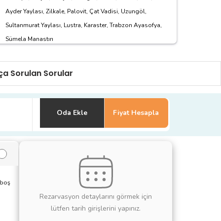
Ayder Yaylası, Zilkale, Palovit, Çat Vadisi, Uzungöl,
Sultanmurat Yaylası, Lustra, Karaster, Trabzon Ayasofya,
Sümela Manastırı
Ulaşım:
Uçak
Vize:
ça Sorulan Sorular
Oda Ekle
Fiyat Hesapla
 boş
Rezarvasyon detaylarını görmek için
lütfen tarih girişlerini yapınız.