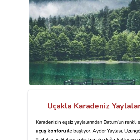
Uçakla Karadeniz Yaylala
Karadeniz’in eşsiz yaylalarından Batum’un renkli 
uçuş konforu
ile başlıyor. Ayder Yaylası, Uzung
Yaylaları ve Batum şehir turu ile doğa, kültür ve e