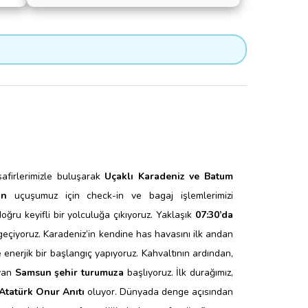
safirlerimizle buluşarak
Uçaklı Karadeniz ve Batum
un
uçuşumuz için check-in ve bagaj işlemlerimizi
ğru keyifli bir yolculuğa çıkıyoruz. Yaklaşık
07:30’da
 geçiyoruz.
Karadeniz’in kendine has havasını ilk andan
 enerjik bir başlangıç yapıyoruz. Kahvaltının ardından,
ıyan
Samsun şehir turumuza
başlıyoruz.
İlk durağımız,
Atatürk Onur Anıtı
oluyor. Dünyada denge açısından