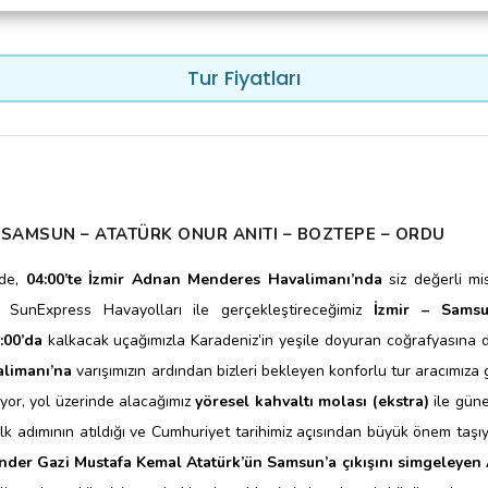
Tur Fiyatları
- SAMSUN – ATATÜRK ONUR ANITI – BOZTEPE – ORDU
nde,
04:00’te İzmir Adnan Menderes Havalimanı’nda
siz değerli mi
. SunExpress Havayolları ile gerçekleştireceğimiz
İzmir – Sams
:00’da
kalkacak uçağımızla Karadeniz’in yeşile doyuran coğrafyasına do
limanı’na
varışımızın ardından bizleri bekleyen konforlu tur aracımıza
ıyor, yol üzerinde alacağımız
yöresel kahvaltı molası (ekstra)
ile güne
ilk adımının atıldığı ve Cumhuriyet tarihimiz açısından büyük önem taş
nder Gazi Mustafa Kemal Atatürk’ün Samsun’a çıkışını simgeleyen 