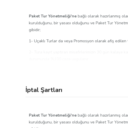
Paket Tur Yönetmeliği'ne
bağlı olarak hazırlanmış ola
kurulduğunu, bir yasası olduğunu ve Paket Tur Yönetmel
gibidir;
1- Uçaklı Turlar da veya Promosyon olarak afiş edilen t
2- Tura kayıt yaptıran misafirlerimizin 30 gün kalaya 
durumunda %100 ceza uygulanır.
3- Katılımcının, kendisinin veya 1. derece yakınının sağl
hastanelerinden alınan raporu (Başhekim veya en az 2 do
astım vb. gibi durumlar) karşılamaz.
İptal Şartları
Tüm Turlar için Genel Bilgiler:
1-Katılımcılar, araca bindikleri noktada bırakılır. Ayrıc
denk gelmeyebilir. Tüm planlarınızı buna göre yapmanız
Paket Tur Yönetmeliği'ne
bağlı olarak hazırlanmış ola
turdan önce SMS ile tarafınıza gönderilecektir. Turdan ö
kurulduğunu, bir yasası olduğunu ve Paket Tur Yönetmel