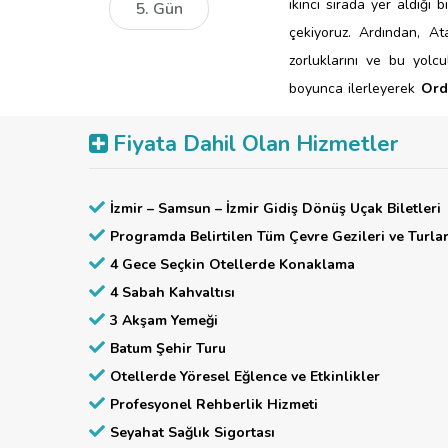
ikinci sırada yer aldığı 
5. Gün
çekiyoruz. Ardından, At
zorluklarını ve bu yolc
boyunca ilerleyerek
Ord
tepeleri bizlere eşlik edi
Fiyata Dahil Olan Hizmetler
Türkülere konu olmuş bu
zaman veriyor, Karadeniz
üzere
Ordu’daki otelimi
İzmir – Samsun – İzmir Gidiş Dönüş Uçak Biletleri
Programda Belirtilen Tüm Çevre Gezileri ve Turla
4 Gece Seçkin Otellerde Konaklama
4 Sabah Kahvaltısı
3 Akşam Yemeği
Batum Şehir Turu
Otellerde Yöresel Eğlence ve Etkinlikler
Profesyonel Rehberlik Hizmeti
Seyahat Sağlık Sigortası