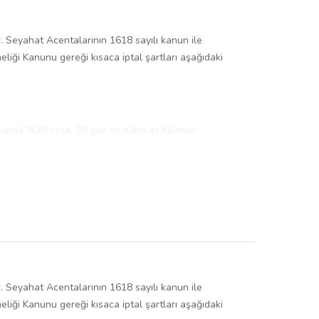
r. Seyahat Acentalarının 1618 sayılı kanun ile
liği Kanunu gereği kısaca iptal şartları aşağıdaki
urumunda %30 ceza, 20 gün ve daha az kalması
apmaktadır. Sigorta şirketine, katılımcı Türkiye devlet
 (daha önceden teşhisi konulabilen tansiyon, şeker,
başlangıç ve bitiş saatleri toplu taşıma saatleri ile
up kesin buluşma saati ve noktası, rehber bilgisi
r. Seyahat Acentalarının 1618 sayılı kanun ile
liği Kanunu gereği kısaca iptal şartları aşağıdaki