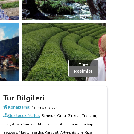
Tüm
Resimler
Tur Bilgileri
Konaklama:
Yarım pansiyon
Gezilecek Yerler:
Samsun, Ordu, Giresun, Trabzon,
Rize, Artvin Samsun Atatürk Onur Anıtı, Bandırma Vapuru,
Boztepe, Maçka, Borçka, Karagöl, Artvin, Batum, Rize,