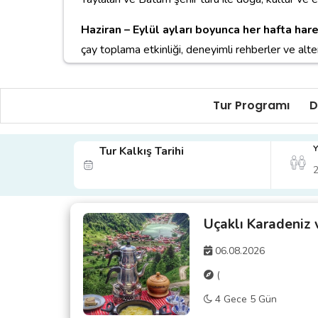
Haziran – Eylül ayları boyunca her hafta hare
çay toplama etkinliği, deneyimli rehberler ve alte
Tur Kodu:
GZNT24
Tur Programı
D
Y
Tur Kalkış Tarihi
Uçaklı Karadeniz
06.08.2026
(
4 Gece 5 Gün