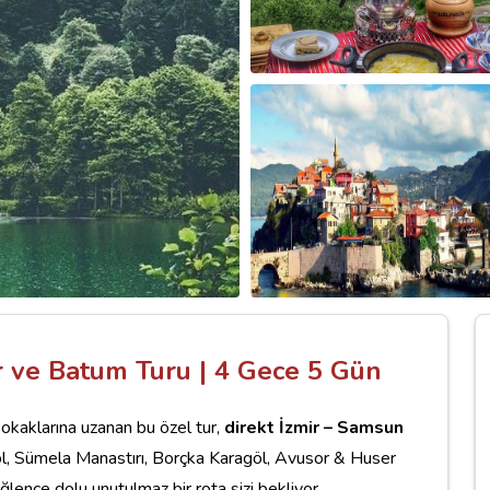
r ve Batum Turu | 4 Gece 5 Gün
sokaklarına uzanan bu özel tur,
direkt İzmir – Samsun
öl, Sümela Manastırı, Borçka Karagöl, Avusor & Huser
ğlence dolu unutulmaz bir rota sizi bekliyor.