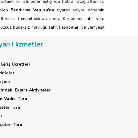
, anlamlı bir atmosfer eşliğinde hatıra fotoğraflarımızı
 olan
Bandırma Vapuru’nu
ziyaret ediyor; dönemin
tlerimizi tamamladıktan sonra Karadeniz sahil yolu
suz bucaksız maviliği, sahil kasabaları ve yemyeşil
ına sahip noktalarından biri olan
Boztepe’ye
çıkıyoruz.
yan Hizmetler
zünü hatırlatan panoramik manzara eşliğinde serbest
nün sonunda akşam yemeğimizi almak ve dinlenmek
güne hazırlanıyoruz.
Giriş Ücretleri
Molalar
aşımı
rindeki Ekstra Aktiviteler
at Vadisi Turu
ester Turu
u
eleri Turu