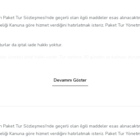
n Paket Tur Sözleşmesi'nde geçerli olan ilgili maddeler esas alınacaktı
iği Kanuna göre hizmet verdiğini hatırlatmak isteriz. Paket Tur Yönetme
urlar da iptal iade hakkı yoktur.
kadar ücretsiz iptal hakkı vardır. Tur tarihine 30 günden az kalması d
ık sorunu ile ilgili iptal talebinde tur ücret iadesini SİGORTA ŞİRKETİ y
Devamını Göster
ktor imzalı) sunmak zorundadır. Sigorta Şirketi, kronik rahatsızlıkları
a farklı noktalarda duraklama/yolcu indirme yapılmamaktadır. Turlarımızın 
ı tavsiye ederiz. Site de yazan saatler tamamen bilgilendirme amaçlı ol
n Paket Tur Sözleşmesi'nde geçerli olan ilgili maddeler esas alınacaktı
nce bu bilgi ulaşmaz ise ofisimizle iletişime geçiniz.
iği Kanuna göre hizmet verdiğini hatırlatmak isteriz. Paket Tur Yönetme