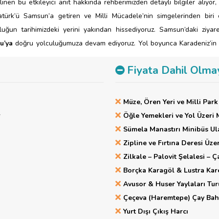
bilinen bu etkileyici anıt hakkında rehberimizden detaylı bilgiler alıyor
atürk’ü Samsun’a getiren ve Milli Mücadele’nin simgelerinden biri
uluğun tarihimizdeki yerini yakından hissediyoruz.
Samsun’daki ziyare
u’ya
doğru yolculuğumuza devam ediyoruz. Yol boyunca Karadeniz’in uç
yor.
Ordu’ya varışımızın ardından, teleferik ile şehrin en güzel manzaras
Fiyata Dahil Olma
 eşsiz seyir terasında, “Boztepe’ye çıkmalı, şu Ordu’ya bakmalı” sö
’in mavi ve yeşil tonlarının buluştuğu bu manzarayı fotoğraflıyoruz.
Gü
ze
yerleşiyoruz. Karadeniz’in huzur veren atmosferinde dinlenerek yeni 
Müze, Ören Yeri ve Milli Park 
r
Öğle Yemekleri ve Yol Üzeri 
Sümela Manastırı Minibüs Ul
Zipline ve Fırtına Deresi Üze
Zilkale – Palovit Şelalesi – Ç
Borçka Karagöl & Lustra Kar
Avusor & Huser Yaylaları Tur
Çeçeva (Haremtepe) Çay Bahç
Yurt Dışı Çıkış Harcı