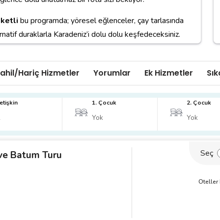
ketli
bu programda; yöresel eğlenceler, çay tarlasında
rnatif duraklarla Karadeniz’i dolu dolu keşfedeceksiniz.
ahil/Hariç Hizmetler
Yorumlar
Ek Hizmetler
Sık
etişkin
1. Çocuk
2. Çocuk
Seç
 ve Batum Turu
Oteller