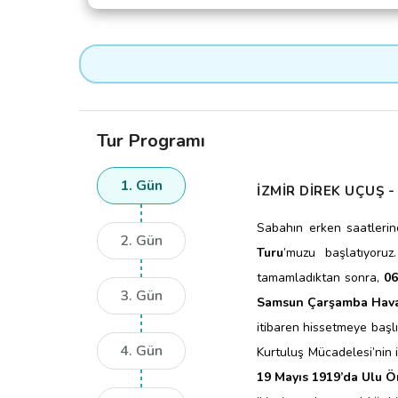
Tur Programı
1. Gün
İZMİR DİREK UÇUŞ 
Sabahın erken saatleri
2. Gün
Turu
’muzu başlatıyoruz
tamamladıktan sonra,
06
3. Gün
Samsun Çarşamba Hava
itibaren hissetmeye başl
4. Gün
Kurtuluş Mücadelesi’nin 
19 Mayıs 1919’da Ulu Ö