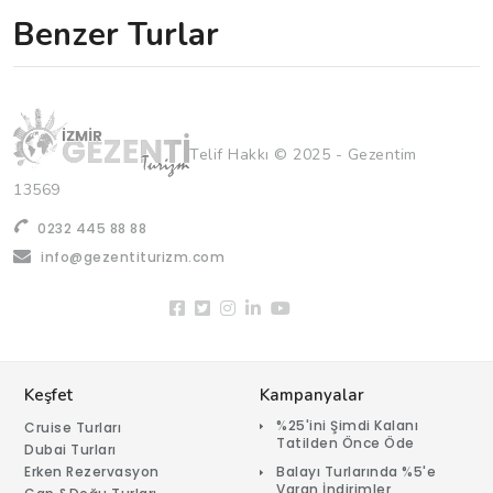
Benzer Turlar
Telif Hakkı © 2025 - Gezentim
13569
0232 445 88 88
info@gezentiturizm.com
Keşfet
Kampanyalar
%25'ini Şimdi Kalanı
Cruise Turları
Tatilden Önce Öde
Dubai Turları
Erken Rezervasyon
Balayı Turlarında %5'e
Varan İndirimler