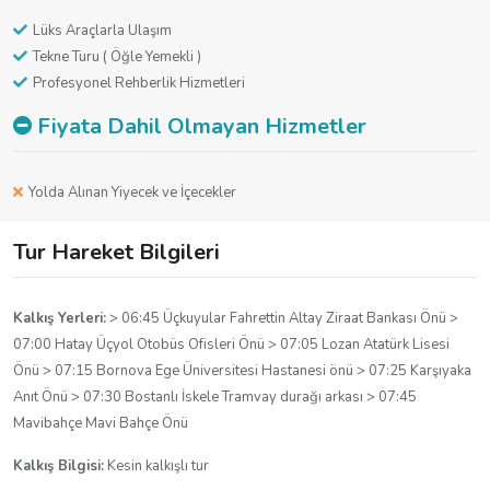
gerekli molalarımızın ardından Ayvalık'a ulaşıyoruz, burada
Lüks Araçlarla Ulaşım
limanda teknemize bineceğiz. Ortalama
10:30 ile 11:00
arası
Tekne Turu ( Öğle Yemekli )
teknemiz hareket ediyor. Tüm doyasıya yaşıyacağımız
Profesyonel Rehberlik Hizmetleri
muhteşem koylar göreceğimiz turumuz başlıyor. Koylar ve
Fiyata Dahil Olmayan Hizmetler
yüzme molaları sonrası son durağımız
Cunda Adası
oluyor
burda serbest zamanımızda Adanın meşhur sakızlı
dondurmasınıda tadabilirsiniz. Daha sonra teknemiz Ayvalık
Yolda Alınan Yiyecek ve İçecekler
limana yanaşıyor ve aracımızla dönüş yolculuğumuza
başlıyoruz uygun saatlerde İzmir'e ulaşıyor ve bir başka
Tur Hareket Bilgileri
GEZENTİ TURİZM
organizasyonunda buluşmak üzere
vedalaşıyoruz.
Kalkış Yerleri:
> 06:45 Üçkuyular Fahrettin Altay Ziraat Bankası Önü >
07:00 Hatay Üçyol Otobüs Ofisleri Önü > 07:05 Lozan Atatürk Lisesi
Önü > 07:15 Bornova Ege Üniversitesi Hastanesi önü > 07:25 Karşıyaka
Anıt Önü > 07:30 Bostanlı İskele Tramvay durağı arkası > 07:45
Mavibahçe Mavi Bahçe Önü
Kalkış Bilgisi:
Kesin kalkışlı tur