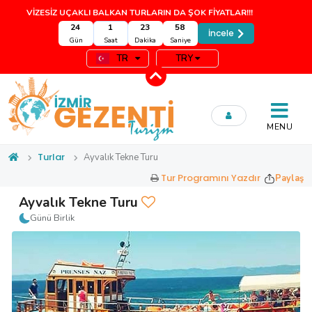
VİZESİZ UÇAKLI BALKAN TURLARIN DA ŞOK FİYATLAR!!!
24
1
23
58
İncele
Gün
Saat
Dakika
Saniye
TR
TRY
MENU
Turlar
Ayvalık Tekne Turu
Tur Programını Yazdır
Paylaş
Ayvalık Tekne Turu
Günü Birlik